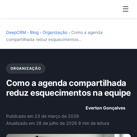
☰
DeepCRM
›
Blog
›
Organização
›
Como a agenda
compartilhada reduz esquecimentos…
ORGANIZAÇÃO
Como a agenda compartilhada
reduz esquecimentos na equipe
Everton Gonçalves
·
Publicado em 23 de março de 2026
·
Atualizado em 28 de julho de 2026
·
8 min de leitura