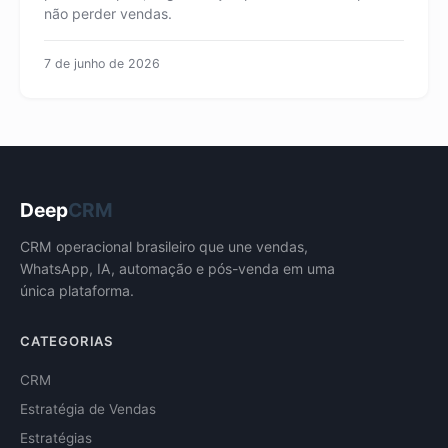
não perder vendas.
7 de junho de 2026
Deep
CRM
CRM operacional brasileiro que une vendas,
WhatsApp, IA, automação e pós-venda em uma
única plataforma.
CATEGORIAS
CRM
Estratégia de Vendas
Estratégias