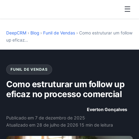
☰
DeepCRM
›
Blog
›
Funil de Vendas
›
Como estruturar um follow
up eficaz…
FUNIL DE VENDAS
Como estruturar um follow up
eficaz no processo comercial
Everton Gonçalves
·
Publicado em 7 de dezembro de 2025
·
Atualizado em 28 de julho de 2026
·
15 min de leitura