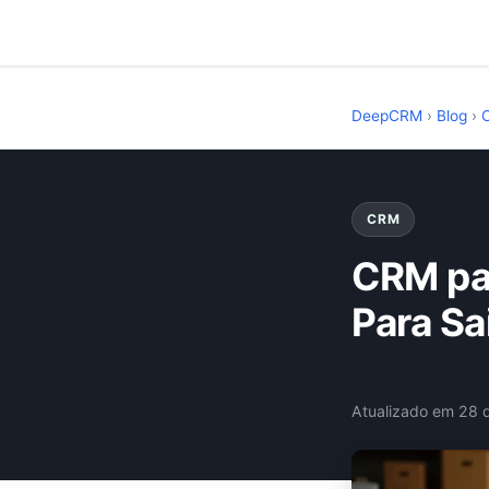
DeepCRM
›
Blog
›
CRM
CRM pa
Para Sa
Atualizado em 28 