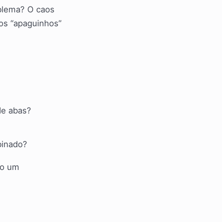
oblema? O caos
 os “apaguinhos”
de abas?
binado?
do um