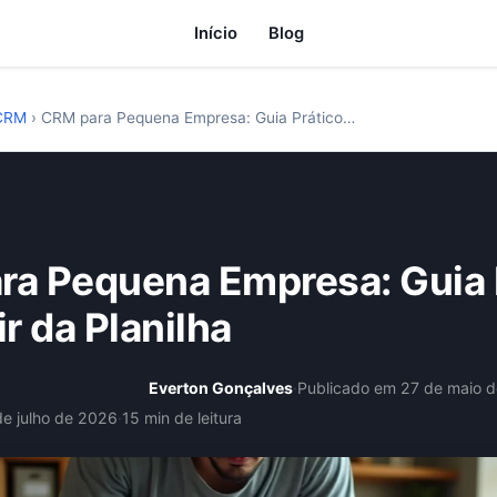
Início
Blog
CRM
›
CRM para Pequena Empresa: Guia Prático…
ra Pequena Empresa: Guia 
ir da Planilha
Everton Gonçalves
·
Publicado em 27 de maio 
de julho de 2026
·
15 min de leitura