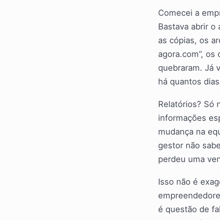
Comecei a empr
Bastava abrir o 
as cópias, os 
agora.com”, os
quebraram. Já v
há quantos dia
Relatórios? Só 
informações esp
mudança na equi
gestor não sab
perdeu uma ven
Isso não é exa
empreendedores 
é questão de fa