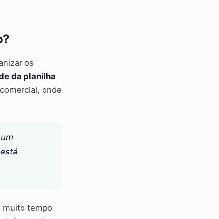
o?
anizar os
e da planilha
comercial, onde
lgum
 está
e muito tempo