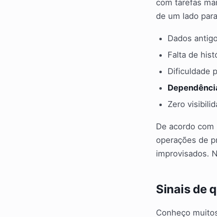
com tarefas ma
de um lado para
Dados antig
Falta de his
Dificuldade 
Dependência
Zero visibil
De acordo com
operações de p
improvisados. 
Sinais de q
Conheço muitos