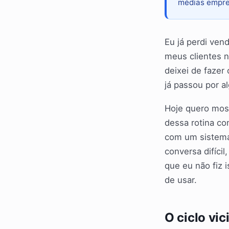
médias empre
Eu já perdi ven
meus clientes n
deixei de fazer
já passou por 
Hoje quero mos
dessa rotina co
com um sistema
conversa difíci
que eu não fiz 
de usar.
O ciclo vi