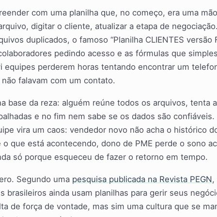
eender com uma planilha que, no começo, era uma mão
arquivo, digitar o cliente, atualizar a etapa de negociaçã
arquivos duplicados, o famoso “Planilha CLIENTES vers
 colaboradores pedindo acesso e as fórmulas que simpl
i equipes perderem horas tentando encontrar um telefo
s não falavam com um contato.
na base da reza: alguém reúne todos os arquivos, tenta 
alhadas e no fim nem sabe se os dados são confiáveis.
pe vira um caos: vendedor novo não acha o histórico do
e o que está acontecendo, dono de PME perde o sono a
da só porque esqueceu de fazer o retorno em tempo.
gero. Segundo uma
pesquisa publicada na Revista PEGN
,
brasileiros ainda usam planilhas para gerir seus negóci
lta de força de vontade, mas sim uma cultura que se man