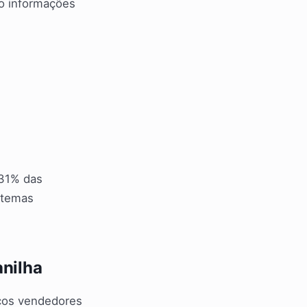
do informações
 31% das
stemas
anilha
cos vendedores