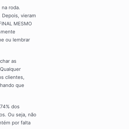
 na roda.
o. Depois, vieram
ão FINAL MESMO
esmente
ne ou lembrar
achar as
 Qualquer
s clientes,
chando que
 74% dos
os. Ou seja, não
tém por falta