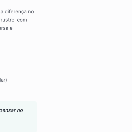
a diferença no
frustrei com
ersa e
lar)
 pensar no