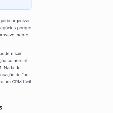
uiria organizar
 negócios porque
, provavelmente
 podem sair
ação comercial
M. Nada de
ensação de “por
ara um CRM fácil
s