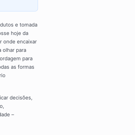
odutos e tomada
osse hoje da
r onde encaixar
 olhar para
bordagem para
odas as formas
rio
icar decisões,
o,
dade –