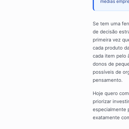
médias empre
Se tem uma fer
de decisão estr
primeira vez qu
cada produto d
cada item pelo
donos de peque
possíveis de or
pensamento.
Hoje quero comp
priorizar inves
especialmente p
exatamente co