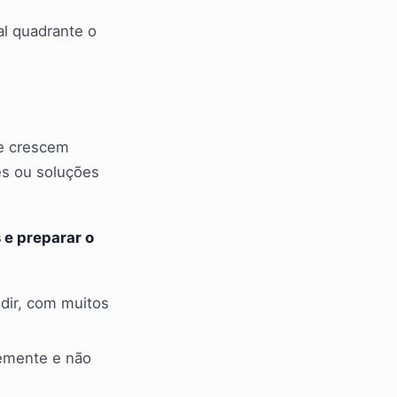
al quadrante o
ue crescem
es ou soluções
 e preparar o
dir, com muitos
temente e não