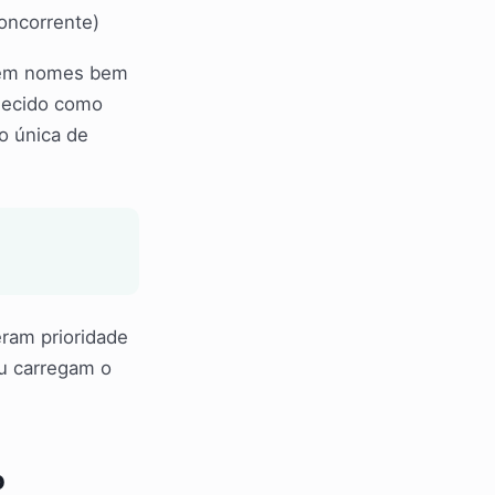
concorrente)
ebem nomes bem
ecido como
o única de
ram prioridade
u carregam o
o