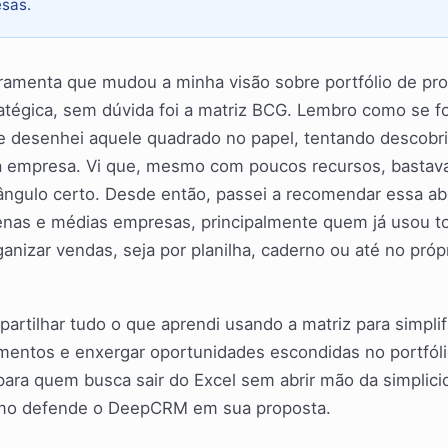
sas.
ramenta que mudou a minha visão sobre portfólio de pr
atégica, sem dúvida foi a matriz BCG. Lembro como se f
e desenhei aquele quadrado no papel, tentando descobri
a empresa. Vi que, mesmo com poucos recursos, bastava
 ângulo certo. Desde então, passei a recomendar essa a
nas e médias empresas, principalmente quem já usou t
ganizar vendas, seja por planilha, caderno ou até no próp
artilhar tudo o que aprendi usando a matriz para simplif
timentos e enxergar oportunidades escondidas no portfóli
ara quem busca sair do Excel sem abrir mão da simplici
mo defende o DeepCRM em sua proposta.