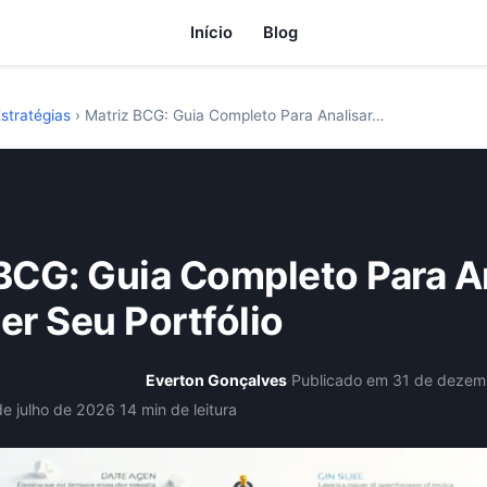
Início
Blog
stratégias
›
Matriz BCG: Guia Completo Para Analisar…
BCG: Guia Completo Para A
er Seu Portfólio
Everton Gonçalves
·
Publicado em 31 de dezem
de julho de 2026
·
14 min de leitura