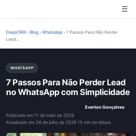
☰
DeepCRM
›
Blog
›
WhatsApp
›
7 Passos Para Não Perder
Lead…
WHATSAPP
7 Passos Para Não Perder Lead
no WhatsApp com Simplicidade
Everton Gonçalves
·
Publicado em 11 de maio de 2026
·
Atualizado em 28 de julho de 2026
·
15 min de leitura